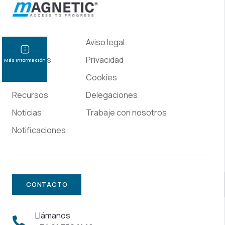
Home
Aviso legal
Productos
Privacidad
Más información
Empresa
Cookies
Recursos
Delegaciones
Noticias
Trabaje con nosotros
Notificaciones
CONTACTO
Llámanos