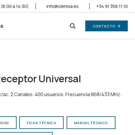
V (8:00 a 14:30)
info@clemsa.es
+34 91 358 11 10
as
CONTACTO
Receptor Universal
c/ac. 2 Canales. 400 usuarios. Frecuencia 868/433 MHz.
IDAD
FICHA TÉCNICA
MANUAL TÉCNICO