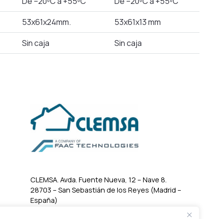
De –20ºC a +55ºC
De –20ºC a +55ºC
53x61x24mm.
53x61x13 mm
Sin caja
Sin caja
CLEMSA. Avda. Fuente Nueva, 12 – Nave 8.
28703 – San Sebastián de los Reyes (Madrid –
España)