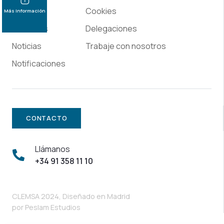
Empresa
Cookies
Más información
Recursos
Delegaciones
Noticias
Trabaje con nosotros
Notificaciones
CONTACTO
Llámanos
+34 91 358 11 10
CLEMSA 2024, Diseñado en Madrid
por
Peslam Estudios