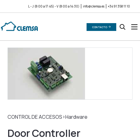
L - J (8:00 a 17:45) - V (8:00 a 14:30)
info@clemsa.es
+34 91 358 11 10
CONTACTO
CONTROL DE ACCESOS>Hardware
Door Controller