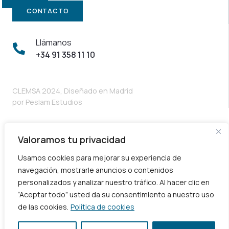
CONTACTO
Llámanos
+34 91 358 11 10
CLEMSA 2024, Diseñado en Madrid
por
Peslam Estudios
Valoramos tu privacidad
Usamos cookies para mejorar su experiencia de
navegación, mostrarle anuncios o contenidos
personalizados y analizar nuestro tráfico. Al hacer clic en
“Aceptar todo” usted da su consentimiento a nuestro uso
CLEMSA. Avda. Fuente Nueva, 12 – Nave 8.
de las cookies.
Política de cookies
28703 – San Sebastián de los Reyes (Madrid – España)